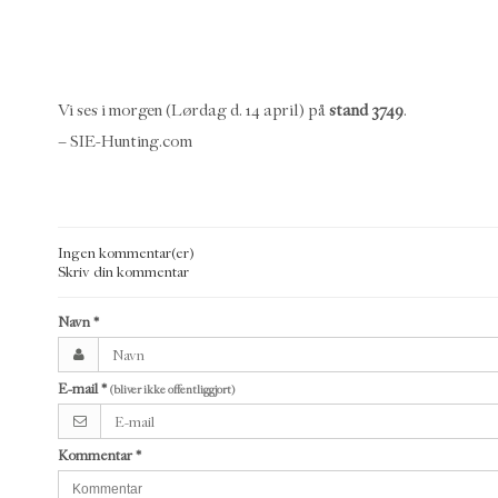
Vi ses i morgen (Lørdag d. 14 april) på
stand 3749
.
– SIE-Hunting.com
Ingen kommentar(er)
Skriv din kommentar
Navn
*
E-mail
*
(bliver ikke offentliggjort)
Kommentar
*