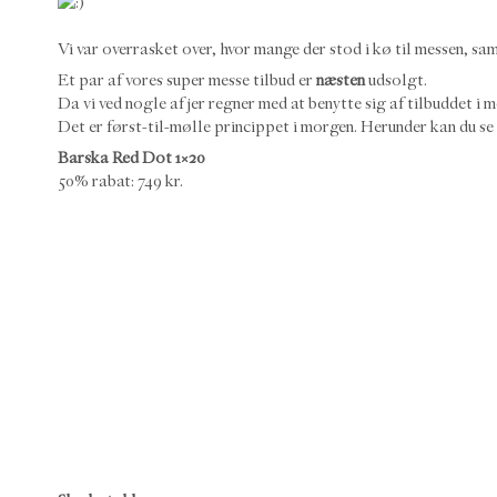
Vi var overrasket over, hvor mange der stod i kø til messen, sa
Et par af vores super messe tilbud er
næsten
udsolgt.
Da vi ved nogle af jer regner med at benytte sig af tilbuddet i m
Det er først-til-mølle princippet i morgen. Herunder kan du se 
Barska Red Dot 1×20
50% rabat: 749 kr.