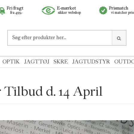
Fri fragt
E-mærket
Prismatch
fra 499,-
sikker webshop
vi matcher pri
OPTIK
JAGTTØJ
SKRE
JAGTUDSTYR
OUTD
 Tilbud d. 14 April