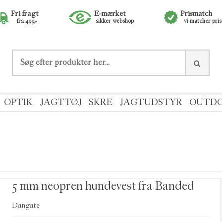
Fri fragt
E-mærket
Prismatch
fra 499,-
sikker webshop
vi matcher pri
OPTIK
JAGTTØJ
SKRE
JAGTUDSTYR
OUTD
5 mm neopren hundevest fra Banded
Dangate