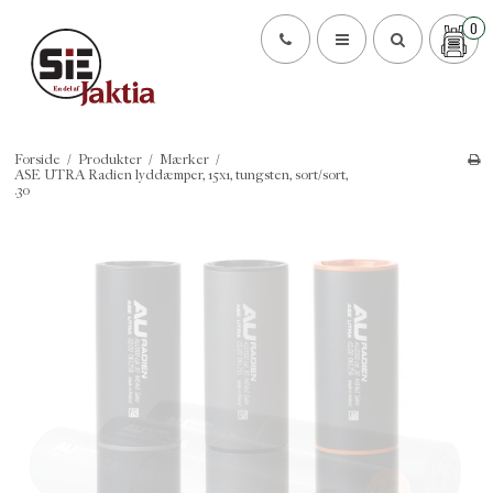
0
Forside
/
Produkter
/
Mærker
/
ASE UTRA Radien lyddæmper, 15x1, tungsten, sort/sort,
.30