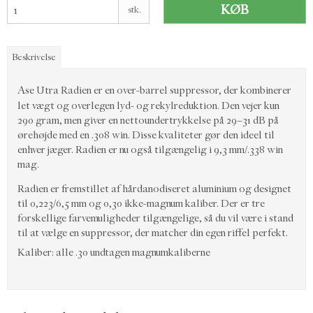
KØB
stk.
Beskrivelse
Ase Utra Radien er en over-barrel suppressor, der kombinerer
let vægt og overlegen lyd- og rekylreduktion. Den vejer kun
290 gram, men giver en nettoundertrykkelse på 29–31 dB på
ørehøjde med en .308 win. Disse kvaliteter gør den ideel til
enhver jæger. Radien er nu også tilgængelig i 9,3 mm/.338 win
mag.
Radien er fremstillet af hårdanodiseret aluminium og designet
til 0,223/6,5 mm og 0,30 ikke-magnum kaliber. Der er tre
forskellige farvemuligheder tilgængelige, så du vil være i stand
til at vælge en suppressor, der matcher din egen riffel perfekt.
Kaliber: alle .30 undtagen magnumkaliberne