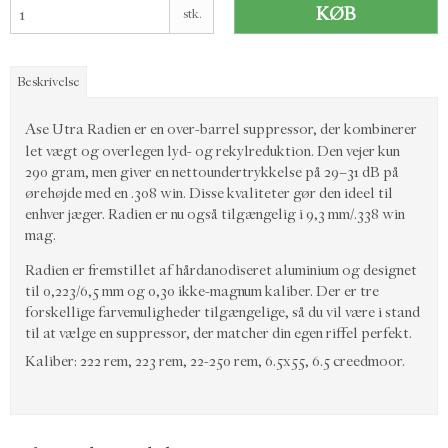
KØB
stk.
Beskrivelse
Ase Utra Radien er en over-barrel suppressor, der kombinerer
let vægt og overlegen lyd- og rekylreduktion. Den vejer kun
290 gram, men giver en nettoundertrykkelse på 29–31 dB på
ørehøjde med en .308 win. Disse kvaliteter gør den ideel til
enhver jæger. Radien er nu også tilgængelig i 9,3 mm/.338 win
mag.
Radien er fremstillet af hårdanodiseret aluminium og designet
til 0,223/6,5 mm og 0,30 ikke-magnum kaliber. Der er tre
forskellige farvemuligheder tilgængelige, så du vil være i stand
til at vælge en suppressor, der matcher din egen riffel perfekt.
Kaliber: 222 rem, 223 rem, 22-250 rem, 6.5x55, 6.5 creedmoor.