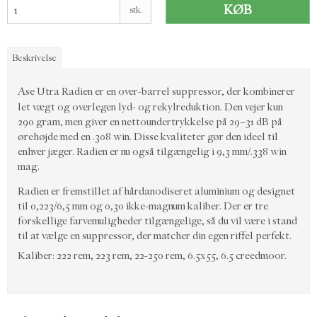
KØB
stk.
Beskrivelse
Ase Utra Radien er en over-barrel suppressor, der kombinerer
let vægt og overlegen lyd- og rekylreduktion. Den vejer kun
290 gram, men giver en nettoundertrykkelse på 29–31 dB på
ørehøjde med en .308 win. Disse kvaliteter gør den ideel til
enhver jæger. Radien er nu også tilgængelig i 9,3 mm/.338 win
mag.
Radien er fremstillet af hårdanodiseret aluminium og designet
til 0,223/6,5 mm og 0,30 ikke-magnum kaliber. Der er tre
forskellige farvemuligheder tilgængelige, så du vil være i stand
til at vælge en suppressor, der matcher din egen riffel perfekt.
Kaliber: 222 rem, 223 rem, 22-250 rem, 6.5x55, 6.5 creedmoor.