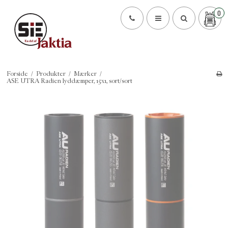
0
Forside
/
Produkter
/
Mærker
/
ASE UTRA Radien lyddæmper, 15x1, sort/sort