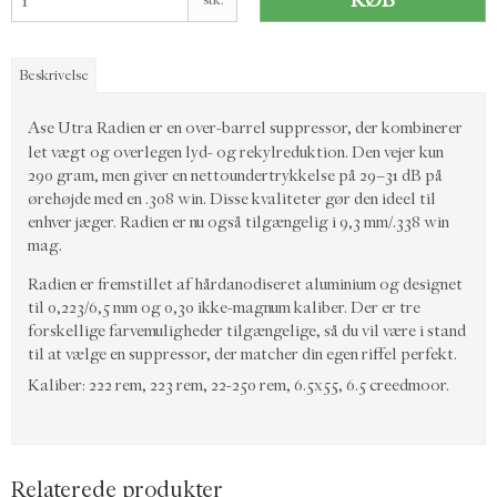
KØB
Beskrivelse
Ase Utra Radien er en over-barrel suppressor, der kombinerer
let vægt og overlegen lyd- og rekylreduktion. Den vejer kun
290 gram, men giver en nettoundertrykkelse på 29–31 dB på
ørehøjde med en .308 win. Disse kvaliteter gør den ideel til
enhver jæger. Radien er nu også tilgængelig i 9,3 mm/.338 win
mag.
Radien er fremstillet af hårdanodiseret aluminium og designet
til 0,223/6,5 mm og 0,30 ikke-magnum kaliber. Der er tre
forskellige farvemuligheder tilgængelige, så du vil være i stand
til at vælge en suppressor, der matcher din egen riffel perfekt.
Kaliber: 222 rem, 223 rem, 22-250 rem, 6.5x55, 6.5 creedmoor.
Relaterede produkter