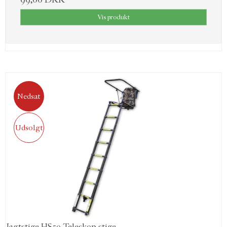
Vis produkt
Nedsat
Udsolgt
Jagtstige HS50 Teleskop stige